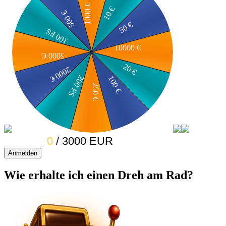
1000 €
10 €
500 €
50 €
100 FS
10000 €
5000 €
20 €
2000 €
200 FS
100 €
250 €
0
/ 3000 EUR
Fortschritt
Anmelden
Wie erhalte ich einen Dreh am Rad?