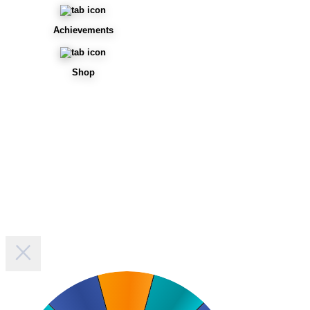
Achievements
Shop