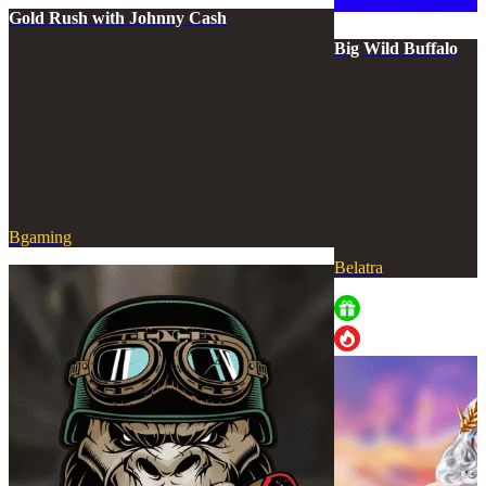
Gold Rush with Johnny Cash
Big Wild Buffalo
Bgaming
Belatra