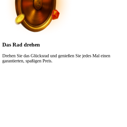
Das Rad drehen
Drehen Sie das Glücksrad und genießen Sie jedes Mal einen
garantierten, spaßigen Preis.