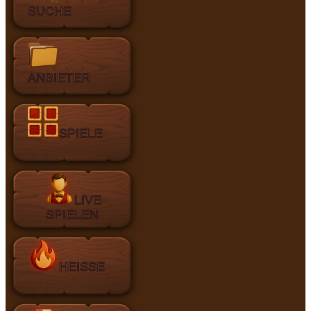
SUCHE
ANBIETER
SPIELE
LIVE
SPIELEN
HEISSE