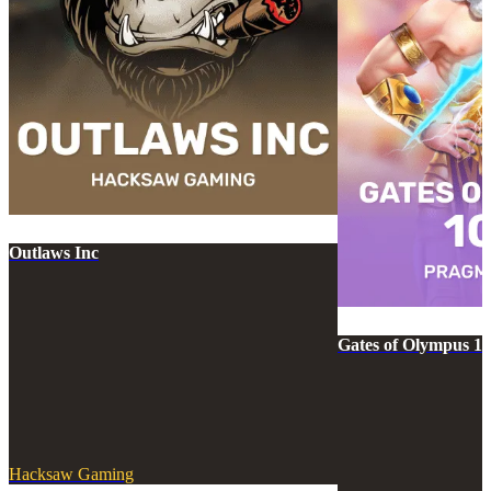
Outlaws Inc
Gates of Olympus 1
Hacksaw Gaming