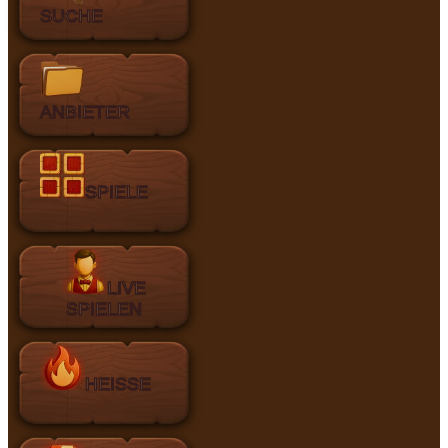
SUCHE
ANBIETER
SPIELE
LIVE
SPIELEN
HEISSE