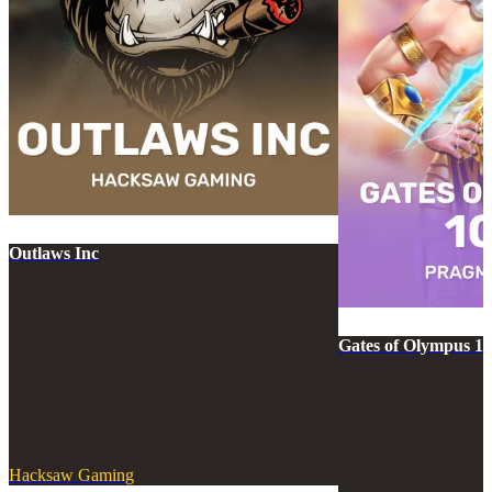
Outlaws Inc
Gates of Olympus 1
Hacksaw Gaming