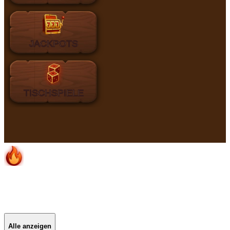
JACKPOTS
TISCHSPIELE
HEISSE
Alle anzeigen