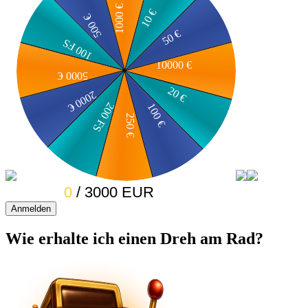
1000 €
10 €
500 €
50 €
100 FS
10000 €
5000 €
20 €
2000 €
200 FS
100 €
250 €
0
/ 3000 EUR
Fortschritt
Anmelden
Wie erhalte ich einen Dreh am Rad?