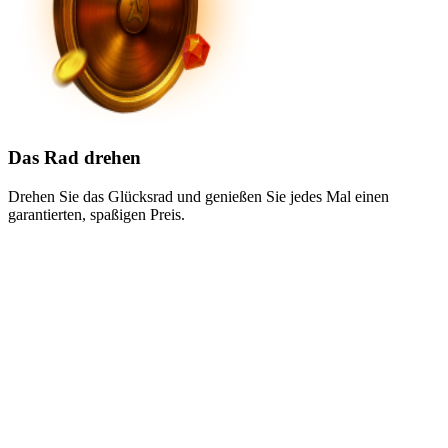
Das Rad drehen
Drehen Sie das Glücksrad und genießen Sie jedes Mal einen
garantierten, spaßigen Preis.