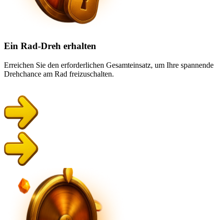
Ein Rad-Dreh erhalten
Erreichen Sie den erforderlichen Gesamteinsatz, um Ihre spannende
Drehchance am Rad freizuschalten.